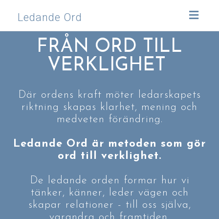
Toggl
Ledande Ord
naviga
FRÅN ORD TILL
VERKLIGHET
Där ordens kraft möter ledarskapets
riktning skapas klarhet, mening och
medveten förändring.
Ledande Ord är metoden som gör
ord till verklighet.
De ledande orden formar hur vi
tänker, känner, leder vägen och
skapar relationer - till oss själva,
varandra och framtiden.